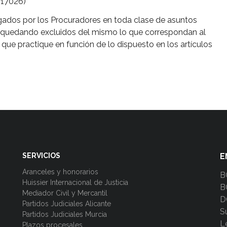
317026)
gados por los Procuradores en toda clase de asuntos
s, quedando excluidos del mismo lo que correspondan al
que practique en función de lo dispuesto en los artículos
SERVICIOS
E
Aranceles y honorarios
B
Huissier Internacional de Justicia
B
Mediador Civil y Mercantil
D
Partidos Judiciales Alicante
S
Partidos Judiciales Murcia
L
Plazos procesales