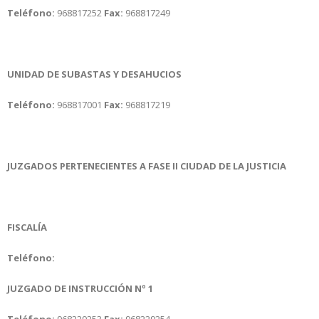
Teléfono:
968817252
Fax:
968817249
UNIDAD DE SUBASTAS Y DESAHUCIOS
Teléfono:
968817001
Fax:
968817219
JUZGADOS PERTENECIENTES A FASE II CIUDAD DE LA JUSTICIA
FISCALÍA
Teléfono:
JUZGADO DE INSTRUCCIÓN Nº 1
Teléfono:
968229253
Fax:
968229254