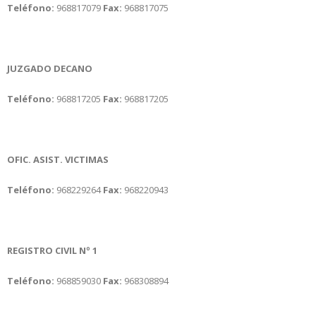
Teléfono:
968817079
Fax:
968817075
JUZGADO DECANO
Teléfono:
968817205
Fax:
968817205
OFIC. ASIST. VICTIMAS
Teléfono:
968229264
Fax:
968220943
REGISTRO CIVIL Nº 1
Teléfono:
968859030
Fax:
968308894