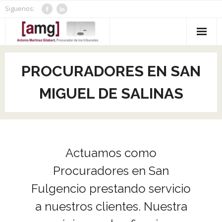
Saltar
Siguenos:
al
contenido
Inicio
PROCURADORES EN SAN
Nosotros
MIGUEL DE SALINAS
Servicios
- Consulta Jurídica IA Gratuita
Contacto
- Criterios MASC
Actuamos como
- Aranceles / Honorarios
Procuradores en San
Fulgencio prestando servicio
- - Aranceles Honorarios Procurador
- Portal de Poder a Procuradores
a nuestros clientes. Nuestra
- - Honorarios Abogados
- Huissier de Justice