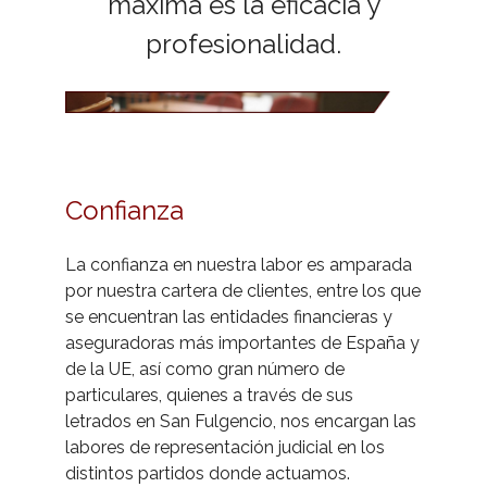
máxima es la eficacia y
- Lanzamientos y Desahucios en situación de
profesionalidad.
Vulnerabilidad
- Mediador Civil y Mercantil
- Partidos Judiciales
- - Partidos Judiciales Alicante
- Plazos Procesales
Confianza
- - Partidos Judiciales Murcia
- Calendario Laboral por Provincia/Ciudad
La confianza en nuestra labor es amparada
- Registros y certificaciones
por nuestra cartera de clientes, entre los que
se encuentran las entidades financieras y
- Subastas e informes
aseguradoras más importantes de España y
de la UE, así como gran número de
- Activar Subasta en BOE
particulares, quienes a través de sus
letrados en San Fulgencio, nos encargan las
- Tasas y depósitos judiciales
labores de representación judicial en los
distintos partidos donde actuamos.
- Calcular Nº Cuenta Juzgado