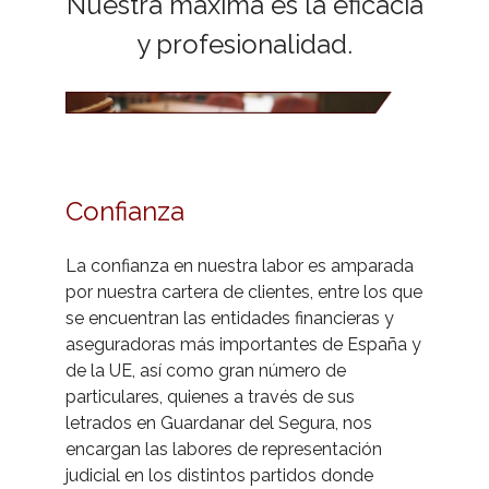
Nuestra máxima es la eficacia
- Lanzamientos y Desahucios en situación de
y profesionalidad.
Vulnerabilidad
- Mediador Civil y Mercantil
- Partidos Judiciales
- - Partidos Judiciales Alicante
- Plazos Procesales
Confianza
- - Partidos Judiciales Murcia
- Calendario Laboral por Provincia/Ciudad
La confianza en nuestra labor es amparada
- Registros y certificaciones
por nuestra cartera de clientes, entre los que
se encuentran las entidades financieras y
- Subastas e informes
aseguradoras más importantes de España y
de la UE, así como gran número de
- Activar Subasta en BOE
particulares, quienes a través de sus
letrados en Guardanar del Segura, nos
- Tasas y depósitos judiciales
encargan las labores de representación
judicial en los distintos partidos donde
- Calcular Nº Cuenta Juzgado