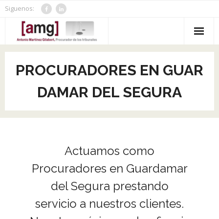
Saltar
Siguenos:
al
contenido
Inicio
PROCURADORES EN GUAR
Nosotros
DAMAR DEL SEGURA
Servicios
- Consulta Jurídica IA Gratuita
Contacto
- Criterios MASC
Actuamos como
- Aranceles / Honorarios
Procuradores en Guardamar
del Segura prestando
- - Aranceles Honorarios Procurador
- Portal de Poder a Procuradores
servicio a nuestros clientes.
- - Honorarios Abogados
- Huissier de Justice